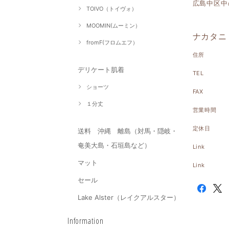
広島中区中
TOIVO（トイヴォ）
MOOMIN(ムーミン）
ナカタニ
fromF(フロムエフ）
住所
デリケート肌着
TEL
ショーツ
FAX
１分丈
営業時間
定休日
送料 沖縄 離島（対馬・隠岐・
奄美大島・石垣島など）
Link
マット
Link
セール
Lake Alster（レイクアルスター）
Information