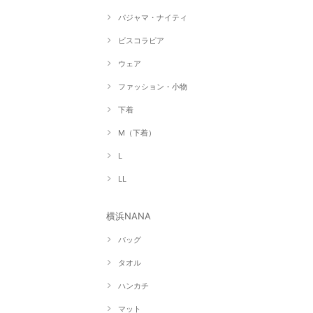
パジャマ・ナイティ
ビスコラピア
ウェア
ファッション・小物
下着
M（下着）
L
LL
横浜NANA
バッグ
タオル
ハンカチ
マット