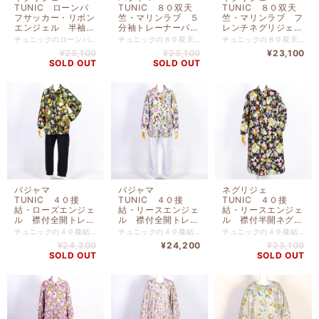
TUNIC ローンパ
TUNIC ８０双天
TUNIC ８０双天
フサッカー・リボン
竺・マリンラブ ５
竺・マリンラブ フ
エンジェル 半袖半
分袖トレーナーパジ
レンチネグリジェ
開ネグリジェ 紺
ャマ オフ フリー
クロ フリーサイ
チュニックのローンパフサッカー・リボンエンジェル 半袖半開ネグリジェ 紺 フリーサイズです。 リゾートでリラックスしている気分に浸れるワンピースです。 綿 １００％ 【サイズ】 バスト１１６ｃｍ-総丈１０６ｃｍ
チュニックの８０双天竺・マリンラブ フレンチネグリジェ クロ フリーサイズです。 リゾートでリラックスしている気分に浸れるワンピースです。 本体 綿 １００％ 無地 綿 １００％ 【サイズ】 上着 バスト１２０ｃｍ-身丈６９ｃｍ パンツ ヒップ１０２ｃｍ-総丈８８ｃｍ
チュニックの８０双天竺・マリンラブ フレンチネグリジェ クロ フリーサイズです。 リゾートでリラックスしている気分に浸れるワンピースです。 綿 １００％ 【サイズ】 バスト１０４ｃｍ-総丈１１０ｃｍ
フリーサイズ
サイズ 53255-A
ズ 53254-D
¥23,100
¥23,100
¥23,100
56010-C
SOLD OUT
SOLD OUT
パジャマ
パジャマ
ネグリジェ
TUNIC ４０接
TUNIC ４０接
TUNIC ４０接
結・ローズエンジェ
結・リースエンジェ
結・リースエンジェ
ル 襟付全開トレー
ル 襟付全開トレー
ル 襟付半開ネグリ
ナーパジャマ ク
ナーパジャマ グレ
ジェ クロ フリー
チュニックの４０接結・ローズエンジェル 襟付全開トレーナーパジャマ クロ フリーサイズです。 リゾートでリラックスしている気分に浸れるパジャマです。 綿 １００％ パンツ：同素材無地 バスト１０８ｍ-着丈７３ｃｍ
チュニックの４０接結・リースエンジェル 襟付全開トレーナーパジャマ グレー杢 フリーサイズです。 リゾートでリラックスしている気分に浸れるパジャマです。 綿 １００％ パンツ：同素材無地 バスト１０８ｍ-着丈７３ｃｍ
チュニックの４０接結・リースエンジェル 襟付半開ネグリジェ クロ フリーサイズです。 リゾートでリラックスしている気分に浸れるネグリジェです。 綿 １００％ バスト１１２ｃｍ-着丈１１０ｃｍ
ロ フリーサイズ
ー杢 フリーサイ
サイズ 29333-B
¥24,200
¥24,200
¥23,100
29336-B
ズ 29334-C
SOLD OUT
SOLD OUT