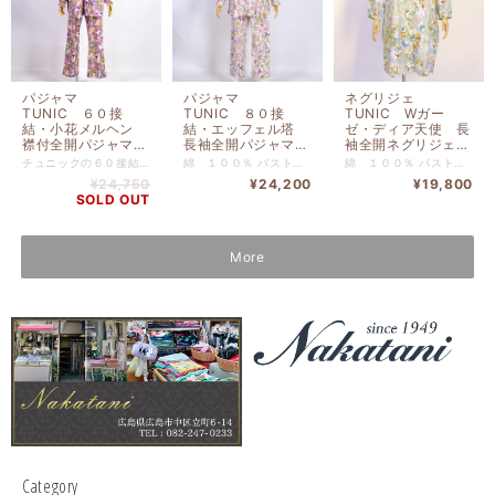
パジャマ
パジャマ
ネグリジェ
TUNIC ６０接
TUNIC ８０接
TUNIC Wガー
結・小花メルヘン
結・エッフェル塔
ゼ・ディア天使 長
襟付全開パジャマ
長袖全開パジャマ
袖全開ネグリジェ
パープル フリーサ
ピンク フリーサイ
グリーン フリーサ
チュニックの６０接結・小花メルヘン 襟付全開パジャマ パープル フリーサイズです。 リゾートでリラックスしている気分に浸れるパジャマです。 綿 １００％ レース部分 レーヨン・綿 バスト１１６ｍ-着丈７３ｃｍ
綿 １００％ バスト１１２ｃｍ-着丈７５ｃｍ
綿 １００％ バスト１１８ｃｍ-着丈１０３ｃｍ
イズ 29327-B
ズ 26391-A
イズ 26200-B
¥24,750
¥24,200
¥19,800
SOLD OUT
More
Category