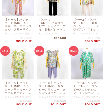
【セール】パジャ
パジャマ
【セール】パジャ
マ TUNIC ４０
TUNIC ビスコラ
マ TUNIC ８０
接結・ローズエンジ
ピア・シャイニーデ
ローンサッカー・ハ
ェル フリーサイ
イ 長袖パジャマ
ワイアン フレンチ
ズ トレーナーパジ
クロ フリーサイ
シャーリングパジャ
チュニックの４０接結・ローズエンジェル フリーサイズ トレーナーパジャマ ピンクです。 リゾートでリラックスしている気分に浸れるパジャマです。 綿 １００％ バスト１１２ｃｍ-総丈７４ｃｍ
ビスコラピア チュニックの代名詞、天使柄の素材です。 1677万色を使ったデジタルプリント（ビスコテックス）を用いて、 チュニックの持つ独特な世界観を絵画のように表現しています。 華やかな花々や優雅な天使達がうっとりするような エレガントな世界観を演出しています。 チュニックのビスコラピア・シャイニーデイ 長袖パジャマ クロ フリーサイズです。 リゾートでリラックスしている気分に浸れるパジャマです。 上着：プリント ポリエステル １００％ パンツ：無地 ポリエステル １００％ 【サイズ】 上着：バスト１１２ｍ-着丈７２ｃｍ パンツ：ヒップ１１２ｃｍ‐総丈９７ｃｍ‐股下６６.５ｃｍ
チュニックの８０ローンサッカー・ハワイアン フレンチシャーリングパジャマ フリーサイズです。 リゾートでリラックスしている気分に浸れるパジャマです。 綿 １００％ 本体 バスト１１２ｃｍ-身丈６５ｃｍ パンツ ヒップ１１５ｃｍ‐身丈７４ｃｍ
ャマ ピンク
ズ 12782-D
マ フリーサイズ
¥16,170
¥27,500
¥15,015
AWS-23437-A
SSS-33070-A
SOLD OUT
SOLD OUT
¥23,100→¥16,100
￥２１,４５０➡￥１
５,０１５
【セール】パジャ
【セール】パジャ
【セール】ワンピー
マ TUNIC ８０
マ TUNIC ８０
ス TUNIC ワン
ローンサッカー・フ
ローンサッカー・タ
ピースコレクショ
ァームガーデン フ
ウンウォーク シャ
ン ６０ローン 鳥
レンチフェミニンパ
ーリングフレンチパ
と花 ７分袖Vネッ
チュニックの８０ローンサッカー・ファームガーデン フレンチフェミニンパジャマ フリーサイズです。 リゾートでリラックスしている気分に浸れるパジャマです。 綿 １００％ 本体 バスト１１２ｃｍ-身丈６５ｃｍ パンツ ヒップ１１０ｃｍ‐身丈７２ｃｍ
チュニックの８０ローンサッカー・タウンウォーク シャーリングフレンチパジャマ フリーサイズです。 リゾートでリラックスしている気分に浸れるパジャマです。 綿 １００％ 本体 バスト１２０ｃｍ-身丈７３ｃｍ パンツ ヒップ１１５ｃｍ‐身丈７４ｃｍ
チュニックのワンピースコレクション ６０ローン 鳥と花 ７分袖Vネックワンピース フリーサイズです。 リゾートでリラックスしている気分に浸れるパジャマです。 綿 １００％ バスト１１６ｃｍ-身丈１０６ｃｍ
ジャマ フリーサイ
ジャマ フリーサイ
クワンピース フリ
¥14,630
¥16,940
¥14,630
ズ SSS-33067-
ズ SSS-33063-
ーサイズ SSS-
SOLD OUT
SOLD OUT
SOLD OUT