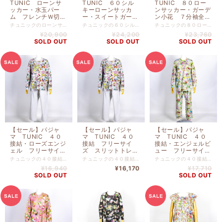
TUNIC ローンサ
TUNIC ６０シル
TUNIC ８０ロー
ッカー・水玉パー
キーローンサッカ
ンサッカー・ガーデ
ム フレンチＷ切替
ー・スイートガーデ
ン小花 ７分袖全開
ネグリジェ グリー
ン 半袖Vネックパ
パジャマ エメラル
チュニックのローンサッカー・水玉パーム フレンチＷ切替ネグリジェ グリーン フリーサイズです。 リゾートでリラックスしている気分に浸れるワンピースです。 綿 １００％ 【サイズ】 バスト１０６ｃｍ-総丈１１５ｃｍ
チュニックの６０シルキーローンサッカー・スイートガーデン 半袖Vネックパジャマ オフ フリーサイズです。 リゾートでリラックスしている気分に浸れるパジャマです。 綿 １００％ 本体 バスト１１２ｃｍ-身丈６９ｃｍ パンツ ヒップ１１６ｃｍ‐身丈７８ｃｍ
チュニックの８０ローンサッカー・ガーデン小花 ７分袖全開パジャマ エメラルド フリーサイズです。 リゾートでリラックスしている気分に浸れるパジャマです。 綿 １００％ 本体 バスト１１６ｃｍ-身丈６８ｃｍ パンツ ヒップ１００ｃｍ‐身丈９０ｃｍ
ン フリーサイズ
ジャマ オフ フリ
ド フリーサイズ
¥20,900
¥24,200
¥23,760
56027-B
ーサイズ 33080-
26087-B
SOLD OUT
SOLD OUT
SOLD OUT
A
【セール】パジャ
【セール】パジャ
【セール】パジャ
マ TUNIC ４０
マ TUNIC ４０
マ TUNIC ４０
接結・ローズエンジ
接結 フリーサイ
接結・エンジェルビ
ェル フリーサイ
ズ スリットトレー
ュー フリーサイ
ズ 丸首全開トレー
ナーパジャマ グレ
ズ トレーナーパジ
チュニックの４０接結・ローズエンジェル フリーサイズ 丸首全開トレーナーパジャマ グレー杢です リゾートでリラックスした気分に浸れるパジャマです。 綿 １００％ バスト１０８ｃｍ-総丈７３ｃｍ
チュニックの４０接結 フリーサイズ スリットトレーナーパジャマ グレー杢です。 リゾートでリラックスしている気分に浸れるパジャマです。 綿 １００％ バスト１１２ｃｍ-総丈７４ｃｍ
チュニックの４０接結・エンジェルビュー フリーサイズ トレーナーパジャマ グレー杢です。 リゾートでリラックスしている気分に浸れるパジャマです。 綿 １００％ バスト１１２ｃｍ-総丈７４ｃｍ
ナーパジャマ グレ
ー杢 AWS-
ャマ グレー杢
¥16,940
¥16,170
¥17,710
ー杢 AWS-
23466-C
AWS-23458-C
SOLD OUT
SOLD OUT
26416-C
¥23,100→¥16,170
¥25,300→¥17,710
¥24,200→¥16,940