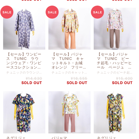
A ￥２０,９００
C ￥２４,２００
43655-A ￥２０,
➡￥１４,６３０
➡￥１６,９４０
９００➡￥１４,６３
０
【セール】ワンピー
【セール】パジャ
【セール】パジャ
ス TUNIC ラウ
マ TUNIC キャ
マ TUNIC ピー
ンジウェア・ワンピ
ットキルト・お城
チ起毛・ハッピーヒ
ースコレクション
オレンジ フリーサ
ール ベージュ フ
フリーサイズ 襟付
イズ 襟付全開パジ
リーサイズ トレー
チュニックのラウンジウェア・ワンピースコレクション フリーサイズ 襟付ヨークワンピースです。 リゾートでリラックスしている気分に浸れるパジャマです。 綿 １００％ バスト１２０ｃｍ-総丈１１３ｃｍ
チュニックのキャットキルト・お城 オレンジ フリーサイズ 襟付全開パジャマです。 リゾートでリラックスしている気分に浸れるパジャマです。 プリント 綿 ８５％ ポリエステル １５％ 無地 綿 ８５％ ポリエステル １５％ バスト１０６ｃｍ-身丈７３ｃｍ
チュニックのピーチ起毛・ハッピーヒール ベージュ フリーサイズ トレーナーパジャマです。 リゾートでリラックスしている気分に浸れるパジャマです。 プリント無地 ナイロン ３４％ 綿 ３３％ レーヨン ３３％ バスト１０４ｃｍ-身丈６６ｃｍ
ヨークワンピース
ャマ AWS-
ナーパジャマ
¥14,630
¥16,555
¥15,400
AWS-49635-A
49360-A
AWS-43407-A
SOLD OUT
SOLD OUT
SOLD OUT
ネグリジェ
パジャマ
ネグリジェ