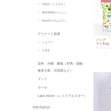
TOIVO（トイヴォ）
MOOMIN(ムーミン）
fromF(フロムエフ）
デリケート肌着
バッグ 
ショーツ
マイBag 
１分丈
送料 沖縄 離島（対馬・隠岐・
奄美大島・石垣島など）
マット
セール
Lake Alster（レイクアルスター）
Information