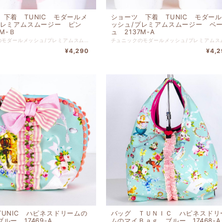
 下着 TUNIC モダールメ
ショーツ 下着 TUNIC モダー
プレミアムスムージー ピン
ッシュ/プレミアムスムージー ベ
7M-Ｂ
ュ 2137M-A
チュニックのモダールメッシュ/プレミアムスムージー ピンクです。 本体 レーヨン ６８% ナイロン ２４％ ポリウレタン ８％ 別布 綿１００％ レース部分 ナイロン・ポリウレタン 【サイズM】 ヒップ８５ｃｍ-９３ｃｍ
¥4,290
¥4,2
TUNIC ハピネスドリームの
バッグ ＴＵＮＩＣ ハピネスドリ
ルー 17469-A
ムのマイＢａｇ ブルー 17468-A