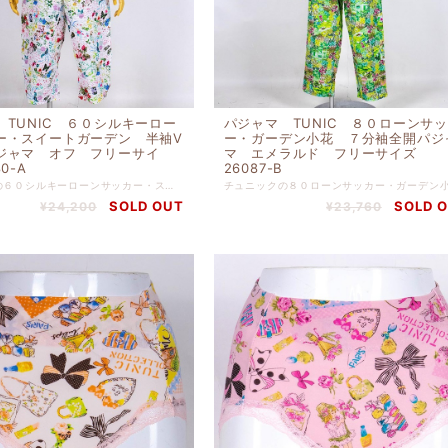
 TUNIC ６０シルキーロー
パジャマ TUNIC ８０ローンサ
ー・スイートガーデン 半袖V
ー・ガーデン小花 ７分袖全開パジ
ジャマ オフ フリーサイ
マ エメラルド フリーサイズ
0-A
26087-B
チュニックの６０シルキーローンサッカー・スイートガーデン 半袖Vネックパジャマ オフ フリーサイズです。 リゾートでリラックスしている気分に浸れるパジャマです。 綿 １００％ 本体 バスト１１２ｃｍ-身丈６９ｃｍ パンツ ヒップ１１６ｃｍ‐身丈７８ｃｍ
SOLD OUT
SOLD 
¥24,200
¥23,760