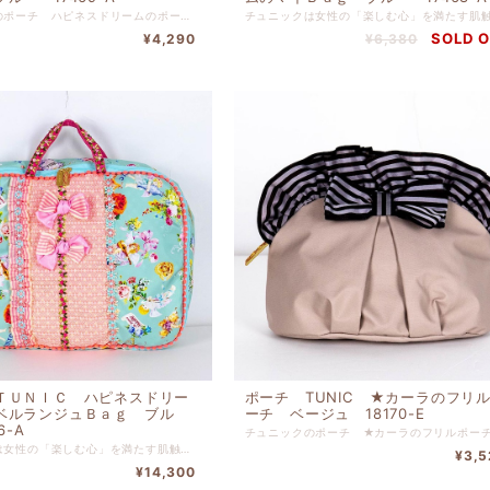
チュニックのポーチ ハピネスドリームのポーチ ブルー です。 表地プリント ポリエステル 水玉部分 綿（裏タフタボンディング加工） 裏地 ナイロン 高さ１３ｃｍ-幅１７ｃｍ-マチ６ｃｍ
SOLD 
¥4,290
¥6,380
ＴＵＮＩＣ ハピネスドリー
ポーチ TUNIC ★カーラのフリ
ベルランジュＢａｇ ブル
ーチ ベージュ 18170-E
6-A
チュニックは女性の「楽しむ心」を満たす肌触りやぬくもり、 また絵画のようなプリントやロマンティックな花柄などなど、 好きなものに囲まれて、寛ぐ多彩な時間のために 鴨居羊子の 思いがこめられたブランドです。 チュニックは創業以来のこだわりを守り続け、独自の世界観のある ブランドとして常に新しい面白さを提案しております。 表プリント ポリエステル 表地レース ポリエステル 表地水玉 綿（裏タフタボンディング加工） 裏地 ナイロン 高さ３０ｃｍ x 幅４０ｃｍ x マチ１０ｃｍ
¥3,5
¥14,300