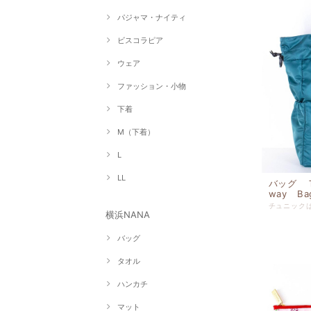
パジャマ・ナイティ
ビスコラピア
ウェア
ファッション・小物
下着
M（下着）
L
LL
バッグ 
way Ba
横浜NANA
バッグ
タオル
ハンカチ
マット