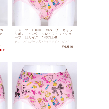
ッカ
ショーツ TUNIC 綿ベア天・キャラ
ャ
リボン ピンク キレイフィットショ
ーツ LLサイズ 1467LL-B
チュニックの綿ベア天・キャラリボン ピンク キレイフィットショーツ LLサイズです。 リゾートでリラックスしている気分に浸れるショーツです。 本体 綿 ９５％ ポリウレタン ５％ 別布 綿 １００％ レース部分 ナイロン 【サイズＬＬ】 ヒップ９５ｃｍ〜１０３ｃｍ
チュニックの８０ローンサッカー・ガーデン小花 ７分袖全開パジャマ エメラルド フリーサイズです。 リゾートでリラックスしている気分に浸れるパジャマです。 綿 １００％ 本体 バスト１１６ｃｍ-身丈６８ｃｍ パンツ ヒップ１００ｃｍ‐身丈９０ｃｍ
¥4,510
OUT