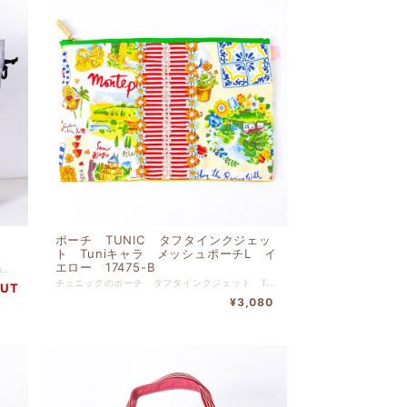
ポーチ TUNIC タフタインクジェッ
ト Tuniキャラ メッシュポーチL イ
エロー 17475-B
チュニックは女性の「楽しむ心」を満たす肌触りやぬくもり、 また絵画のようなプリントやロマンティックな花柄などなど、 好きなものに囲まれて、寛ぐ多彩な時間のために 鴨居羊子の 思いがこめられたブランドです。 チュニックは創業以来のこだわりを守り続け、独自の世界観のある ブランドとして常に新しい面白さを提案しております。 表地 ナイロン 裏地 ナイロン 高さ３７ｍ x 幅４３ｃｍ x マチ１４ｃｍ ※２本のショルダーひも付き ※ショルダーの付け替えでリュックやポシェットとして使えます。
チュニックのポーチ タフタインクジェット Tuniキャラ メッシュポーチL イエローです。 前面プリント ポリエステル 前面中心布 綿（裏タフタボンディング加工） 前面裏 綿 後ろメッシュ ポリエステル 高さ１６ｃｍ-幅２５ｃｍ
OUT
¥3,080