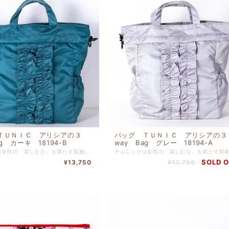
ＴＵＮＩＣ アリシアの３
バッグ ＴＵＮＩＣ アリシアの３
g カーキ 18194-B
way Bag グレー 18194-A
チュニックは女性の「楽しむ心」を満たす肌触りやぬくもり、 また絵画のようなプリントやロマンティックな花柄などなど、 好きなものに囲まれて、寛ぐ多彩な時間のために 鴨居羊子の 思いがこめられたブランドです。 チュニックは創業以来のこだわりを守り続け、独自の世界観のある ブランドとして常に新しい面白さを提案しております。 表地 ナイロン 裏地 ナイロン 高さ３７ｍ x 幅４３ｃｍ x マチ１４ｃｍ ※２本のショルダーひも付き ※ショルダーの付け替えでリュックやポシェットとして使えます。
SOLD 
¥13,750
¥13,750