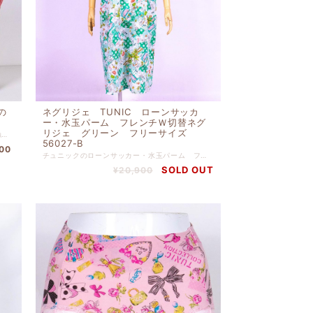
の
ネグリジェ TUNIC ローンサッカ
ー・水玉パーム フレンチＷ切替ネグ
リジェ グリーン フリーサイズ
チュニックは女性の「楽しむ心」を満たす肌触りやぬくもり、 また絵画のようなプリントやロマンティックな花柄などなど、 好きなものに囲まれて、寛ぐ多彩な時間のために 鴨居羊子の 思いがこめられたブランドです。 チュニックは創業以来のこだわりを守り続け、独自の世界観のある ブランドとして常に新しい面白さを提案しております。 表プリント ポリエステル 表無地 ナイロン 表ストライプ 綿（裏タフタボンディング加工） 裏地 ナイロン 高さ３１ｃｍ x 幅４９ｃｍ x マチ１３ｃｍ （口のマチ部分を出したサイズ 高さ３９ｃｍｘ幅４９ｃｍｘマチ１３ｃｍ） ※後ポケットの下側のファスナーを開けるとキャリーケースのハンドルに差し込めます。
56027-B
400
チュニックのローンサッカー・水玉パーム フレンチＷ切替ネグリジェ グリーン フリーサイズです。 リゾートでリラックスしている気分に浸れるワンピースです。 綿 １００％ 【サイズ】 バスト１０６ｃｍ-総丈１１５ｃｍ
SOLD OUT
¥20,900