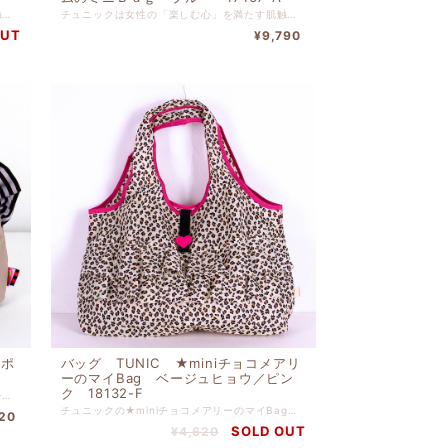
チュニックは女性の「楽しむ心」を満たす肌触りやぬくもり、 また絵画のようなプリントやロマンティックな花柄などなど、 好きなものに囲まれて、寛ぐ多彩な時間のために 鴨居羊子の 思いがこめられたブランドです。 チュニックは創業以来のこだわりを守り続け、独自の世界観のある ブランドとして常に新しい面白さを提案しております。 表プリント ポリエステル 裏無地 ポリエステル・綿 ※ 折りたたみベルト付き 高さ２１ｃｍ x 幅３０ｃｍ x マチ２０ｃｍ
チュニックは女性の「楽しむ心」を満たす肌触りやぬくもり、 また絵画のようなプリントやロマンティックな花柄などなど、 好きなものに囲まれて、寛ぐ多彩な時間のために 鴨居羊子の 思いがこめられたブランドです。 チュニックは創業以来のこだわりを守り続け、独自の世界観のある ブランドとして常に新しい面白さを提案しております。 表プリント ポリエステル 水玉部分 綿（裏タフタボンディング加工） 裏地 ナイロン ※真ん中はファスナー付き 前後はポケット 高さ１８ｃｍ x 幅２７ｃｍ x マチ６ｃｍ
OUT
¥9,790
ルポ
バッグ TUNIC ★miniチョコメアリ
ーのマイBag ベージュヒョウ／ピン
ク 18132-F
チュニックのポーチ ★カーラのフリルポーチ ベージュ です。 表地 ナイロン 裏地 ナイロン 高さ１０.５ｃｍ-幅１８ｃｍ-マチ９ｃｍ 外側にピスネームとピンクネームが付きます。
チュニックの★miniチョコメアリーのマイBag ベージュヒョウ／ピンク です. ナイロン 高さ２４ｃｍー幅３９ｃｍーマチ１０ｃｍ
20
SOLD OUT
¥4,620