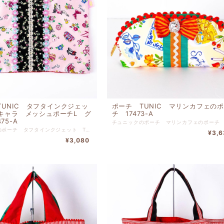
TUNIC タフタインクジェッ
ポーチ TUNIC マリンカフェの
iキャラ メッシュポーチL グ
チ 17473-A
75-A
チュニックのポーチ タフタインクジェット Tuniキャラ メッシュポーチL ピンクです。 前面プリント ポリエステル 前面中心布 綿（裏タフタボンディング加工） 前面裏 綿 後ろメッシュ ポリエステル 高さ１６ｃｍ-幅２５ｃｍ
¥3,6
¥3,080