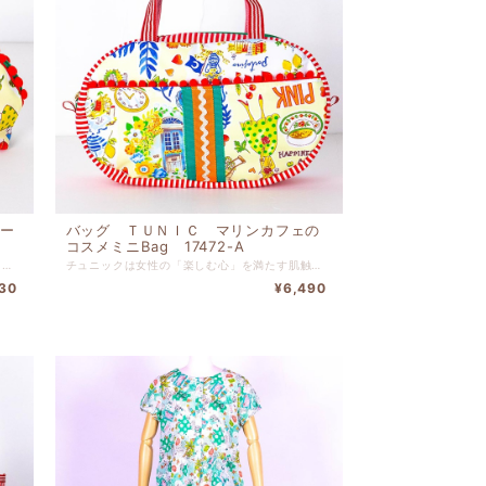
ポー
バッグ ＴＵＮＩＣ マリンカフェの
コスメミニBag 17472-A
チュニックのポーチ マリンカフェのポーチ です。 表プリント ポリエステル 裏地 ナイロン 高さ８ｃｍ-幅１９ｃｍ-マチ４ｃｍ
チュニックは女性の「楽しむ心」を満たす肌触りやぬくもり、 また絵画のようなプリントやロマンティックな花柄などなど、 好きなものに囲まれて、寛ぐ多彩な時間のために 鴨居羊子の 思いがこめられたブランドです。 チュニックは創業以来のこだわりを守り続け、独自の世界観のある ブランドとして常に新しい面白さを提案しております。 表プリント ポリエステル 表無地 ナイロン 表ストライプ 綿（裏タフタボンディング加工） 裏地 ナイロン 高さ１４ｃｍ x 幅２３ｃｍ x マチ６.５ｃｍ
30
¥6,490