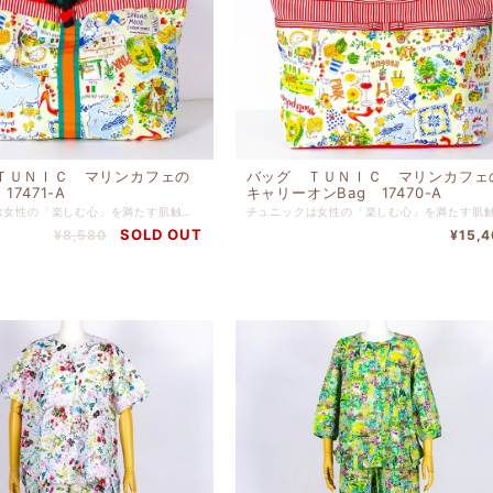
ＴＵＮＩＣ マリンカフェの
バッグ ＴＵＮＩＣ マリンカフェ
17471-A
キャリーオンBag 17470-A
チュニックは女性の「楽しむ心」を満たす肌触りやぬくもり、 また絵画のようなプリントやロマンティックな花柄などなど、 好きなものに囲まれて、寛ぐ多彩な時間のために 鴨居羊子の 思いがこめられたブランドです。 チュニックは創業以来のこだわりを守り続け、独自の世界観のある ブランドとして常に新しい面白さを提案しております。 表プリント ポリエステル 表ストライプ 綿（裏タフタボンディング加工） 表無地 ナイロン 裏地 ナイロン 高さ４４ｃｍ x 幅２５ｃｍ x マチ１０ｃｍ
SOLD OUT
¥8,580
¥15,