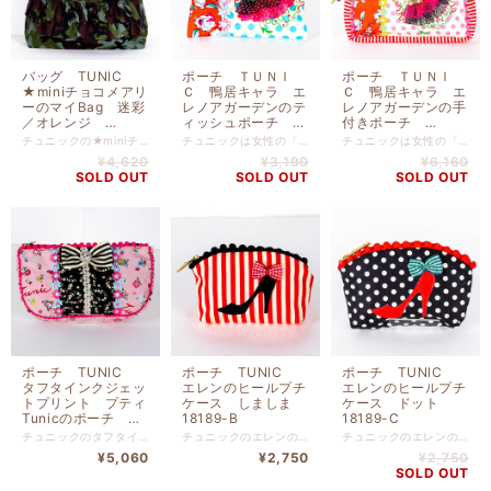
バッグ TUNIC
ポーチ ＴＵＮＩ
ポーチ ＴＵＮＩ
★miniチョコメアリ
Ｃ 鴨居キャラ エ
Ｃ 鴨居キャラ エ
ーのマイBag 迷彩
レノアガーデンのテ
レノアガーデンの手
／オレンジ
ィッシュポーチ
付きポーチ
18132-G
19292-A
19291-A
チュニックの★miniチョコメアリーのマイBag 迷彩／オレンジ です. ナイロン 高さ２４ｃｍー幅３９ｃｍーマチ１０ｃｍ
チュニックは女性の「楽しむ心」を満たす肌触りやぬくもり、 また絵画のようなプリントやロマンティックな花柄などなど、 好きなものに囲まれて、寛ぐ多彩な時間のために 鴨居羊子の 思いがこめられたブランドです。 チュニックは創業以来のこだわりを守り続け、独自の世界観のある ブランドとして常に新しい面白さを提案しております。 表プリント ポリエステル 表花柄 綿（裏タフタボンディング加工） 高さ１１ｃｍ x 幅１３ｃｍ
チュニックは女性の「楽しむ心」を満たす肌触りやぬくもり、 また絵画のようなプリントやロマンティックな花柄などなど、 好きなものに囲まれて、寛ぐ多彩な時間のために 鴨居羊子の 思いがこめられたブランドです。 チュニックは創業以来のこだわりを守り続け、独自の世界観のある ブランドとして常に新しい面白さを提案しております。 表プリント ポリエステル 表水玉とストライプ 綿（裏タフタボンディング加工） 裏無地 ナイロン 高さ１２ｃｍ x 幅１８ｃｍ x マチ５ｃｍ
¥4,620
¥3,190
¥6,160
SOLD OUT
SOLD OUT
SOLD OUT
ポーチ TUNIC
ポーチ TUNIC
ポーチ TUNIC
タフタインクジェッ
エレンのヒールプチ
エレンのヒールプチ
トプリント プティ
ケース しましま
ケース ドット
Tunicのポーチ ピ
18189-B
18189-C
ンク 17463-A
チュニックのタフタインクジェットプリント プティTunicのポーチ ピンク です。 表プリント ポリエステル 表花柄 綿（裏タフタボンディング加工） 裏地 ナイロン 高さ１０.５ｃｍ x 幅１９ｃｍｘマチ２ｃｍ
チュニックのエレンのヒールプチケース しましま です。 表プリント 綿（裏タフタボンディング加工） 裏地 ナイロン 高さ７.５ｃｍ x 幅１４ｃｍｘマチ３ｃｍ
チュニックのエレンのヒールプチケース ドット です。 表プリント 綿（裏タフタボンディング加工） 裏地 ナイロン 高さ７.５ｃｍ x 幅１４ｃｍｘマチ３ｃｍ
¥5,060
¥2,750
¥2,750
SOLD OUT