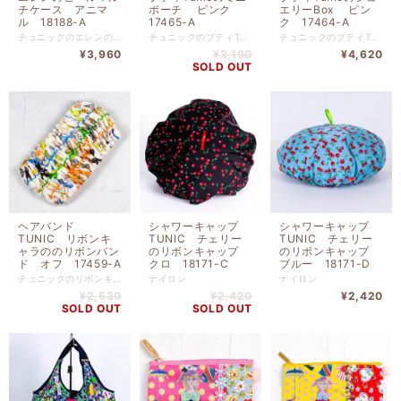
チケース アニマ
ポーチ ピンク
エリーBox ピン
ル 18188-A
17465-A
ク 17464-A
チュニックのエレンのヒールマルチケース アニマル です。 表プリント 綿（裏タフタボンディング加工） 裏地 ナイロン 高さ１５ｃｍ x 幅１５ｃｍ
チュニックのプティTunicのミニポーチ ピンク です。 表プリント ポリエステル 表花柄 綿 裏地 ナイロン 高さ７ｃｍ x 幅１４ｃｍ x マチ３ｃｍ
チュニックのプティTunicのジュエリーBox ピンク です。 表プリント ポリエステル 表花柄 綿 裏地 ナイロン 高さ１１ｃｍ x 幅１１ｃｍ x マチ３ｃｍ
¥3,960
¥3,190
¥4,620
SOLD OUT
ヘアバンド
シャワーキャップ
シャワーキャップ
TUNIC リボンキ
TUNIC チェリー
TUNIC チェリー
ャラののリボンバン
のリボンキャップ
のリボンキャップ
ド オフ 17459-A
クロ 18171-C
ブルー 18171-D
チュニックのリボンキャラののリボンバンド オフです。 鴨居ワールドがいっぱい 詰まった、とてもかわいい小物たち。もっているだけでお出掛けの楽し みが増えちゃいます。 本体 綿 ポリエステル 【サイズ】 横２０ｘ縦１１ｃｍ
ナイロン
ナイロン
¥2,530
¥2,420
¥2,420
SOLD OUT
SOLD OUT