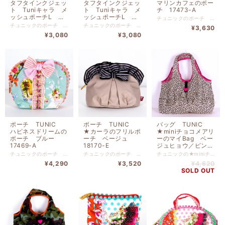
タフタインクジェッ
タフタインクジェッ
マリンカフェのポー
ト Tuniキャラ メ
ト Tuniキャラ メ
チ 17473-A
ッシュポーチL イ
ッシュポーチL グ
チュニックのポーチ マリンカフェのポーチ です。 表プリント ポリエステル 裏地 ナイロン 高さ８ｃｍ-幅１９ｃｍ-マチ４ｃｍ
エロー 17475-B
レー 17475-A
チュニックのポーチ タフタインクジェット Tuniキャラ メッシュポーチL イエローです。 前面プリント ポリエステル 前面中心布 綿（裏タフタボンディング加工） 前面裏 綿 後ろメッシュ ポリエステル 高さ１６ｃｍ-幅２５ｃｍ
チュニックのポーチ タフタインクジェット Tuniキャラ メッシュポーチL ピンクです。 前面プリント ポリエステル 前面中心布 綿（裏タフタボンディング加工） 前面裏 綿 後ろメッシュ ポリエステル 高さ１６ｃｍ-幅２５ｃｍ
¥3,630
¥3,080
¥3,080
ポーチ TUNIC
ポーチ TUNIC
バッグ TUNIC
ハピネスドリームの
★カーラのフリルポ
★miniチョコメアリ
ポーチ ブルー
ーチ ベージュ
ーのマイBag ベー
17469-A
18170-E
ジュヒョウ／ピン
ク 18132-F
チュニックのポーチ ハピネスドリームのポーチ ブルー です。 表地プリント ポリエステル 水玉部分 綿（裏タフタボンディング加工） 裏地 ナイロン 高さ１３ｃｍ-幅１７ｃｍ-マチ６ｃｍ
チュニックのポーチ ★カーラのフリルポーチ ベージュ です。 表地 ナイロン 裏地 ナイロン 高さ１０.５ｃｍ-幅１８ｃｍ-マチ９ｃｍ 外側にピスネームとピンクネームが付きます。
チュニックの★miniチョコメアリーのマイBag ベージュヒョウ／ピンク です. ナイロン 高さ２４ｃｍー幅３９ｃｍーマチ１０ｃｍ
¥4,290
¥3,520
¥4,620
SOLD OUT