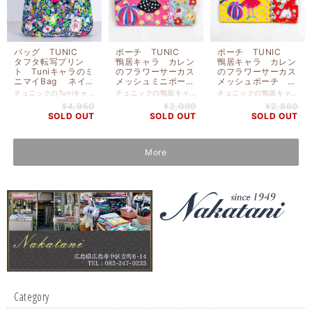
バッグ TUNIC
ポーチ TUNIC
ポーチ TUNIC
タフタ転写プリン
鴨居キャラ カレン
鴨居キャラ カレン
ト Tuniキャラのミ
のフラワーサーカス
のフラワーサーカス
ニマイBag ネイ
メッシュミニポー
メッシュポーチ
ビー 17452-C
チ 19289-A
19288-A
チュニックのTuniキャラのミニマイBag ネイビー です。 ポリエステル 高さ２７ｃｍ‐幅３９.５ｃｍ‐マチ８ｃｍ
チュニックの鴨居キャラ カレンのフラワーサーカスメッシュミニポーチ です。 前面プリント ポリエステル 前面花柄 綿（裏タフタボンディング加工） 前面裏地 綿 後面メッシュ ナイロン 高さ８ｃｍ‐幅１１ｃｍ
チュニックの鴨居キャラ カレンのフラワーサーカスメッシュポーチ です。 前面プリント ポリエステル 前面花柄 綿（裏タフタボンディング加工） 前面裏地 綿 後面メッシュ ポリエステル 高さ１２ｃｍ-幅１８ｃｍ
¥4,950
¥2,090
¥2,860
SOLD OUT
SOLD OUT
SOLD OUT
More
Category