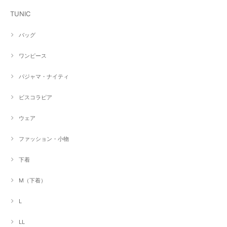
TUNIC
バッグ
ワンピース
パジャマ・ナイティ
ビスコラピア
ウェア
ファッション・小物
下着
M（下着）
L
LL