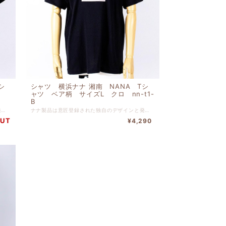
シ
シャツ 横浜ナナ 湘南 NANA Tシ
ロ
ャツ ベア柄 サイズL クロ nn-t1-
B
ナナ製品は意匠登録された独自のデザインと発色の豊かさ、肌触りの良さを追求する為、日清紡テキスタイルにてナナ製品向けに特別配合されたコーマ糸を使い、織りつけから最終縫製に至るまで今治の自社工場にて一貫生産を行い、プレミアムグレードを保っております。 可愛いプリントＴシャツです。 インナーにもアウターにも使える商品です。 綿 １００％ バスト１０６ｃｍ-身丈６８ｃｍ
ナナ製品は意匠登録された独自のデザインと発色の豊かさ、肌触りの良さを追求する為、日清紡テキスタイルにてナナ製品向けに特別配合されたコーマ糸を使い、織りつけから最終縫製に至るまで今治の自社工場にて一貫生産を行い、プレミアムグレードを保っております。 可愛いプリントＴシャツです。 インナーにもアウターにも使える商品です。 綿 １００％ バスト１０６ｃｍ-身丈６８ｃｍ
OUT
¥4,290