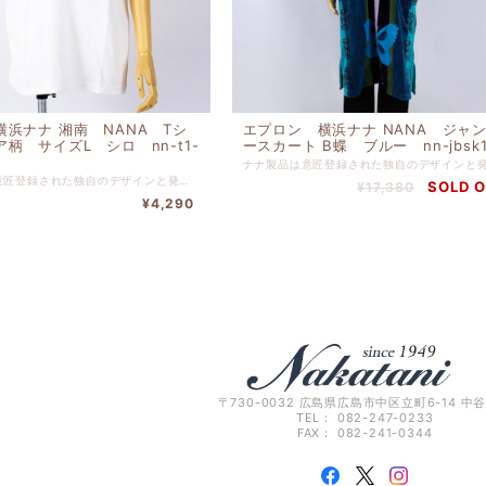
横浜ナナ 湘南 NANA Tシ
エプロン 横浜ナナ NANA ジャ
柄 サイズL シロ nn-t1-
ースカート B蝶 ブルー nn-jbsk
ナナ製品は意匠登録された独自のデザインと発色の豊かさ、肌触りの良さを追求する為、日清紡テキスタイルにてナナ製品向けに特別配合されたコーマ糸を使い、織りつけから最終縫製に至るまで今治の自社工場にて一貫生産を行い、プレミアムグレードを保っております。 可愛いプリントＴシャツです。 インナーにもアウターにも使える商品です。 綿 １００％ バスト１０６ｃｍ-身丈６８ｃｍ
SOLD 
¥17,380
¥4,290
〒730-0032 広島県広島市中区立町6-14 中
TEL： 082-247-0233
FAX： 082-241-0344