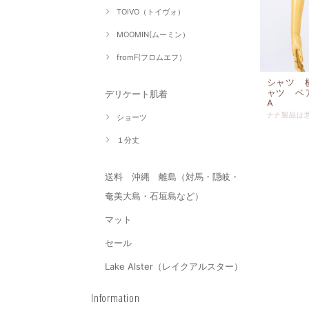
TOIVO（トイヴォ）
MOOMIN(ムーミン）
fromF(フロムエフ）
シャツ 
ャツ ベア
デリケート肌着
A
ショーツ
１分丈
送料 沖縄 離島（対馬・隠岐・
奄美大島・石垣島など）
マット
セール
Lake Alster（レイクアルスター）
Information