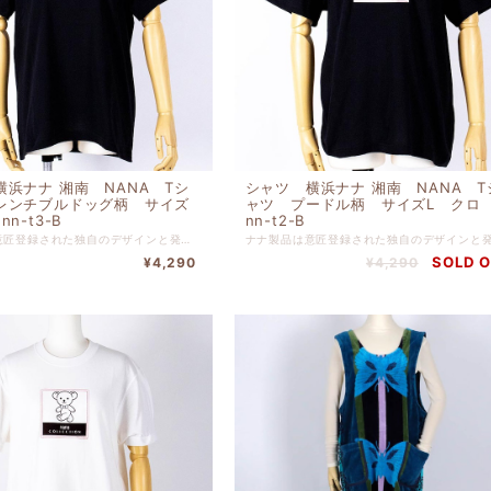
横浜ナナ 湘南 NANA Tシ
シャツ 横浜ナナ 湘南 NANA T
レンチブルドッグ柄 サイズ
ャツ プードル柄 サイズL ク
n-t3-B
nn-t2-B
ナナ製品は意匠登録された独自のデザインと発色の豊かさ、肌触りの良さを追求する為、日清紡テキスタイルにてナナ製品向けに特別配合されたコーマ糸を使い、織りつけから最終縫製に至るまで今治の自社工場にて一貫生産を行い、プレミアムグレードを保っております。 可愛いプリントＴシャツです。 インナーにもアウターにも使える商品です。 綿 １００％ バスト１０６ｃｍ-身丈６８ｃｍ
SOLD 
¥4,290
¥4,290