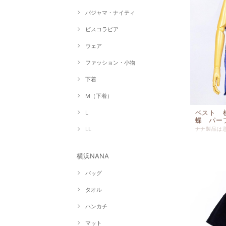
パジャマ・ナイティ
ビスコラピア
ウェア
ファッション・小物
下着
M（下着）
ベスト 
L
蝶 パープ
LL
横浜NANA
バッグ
タオル
ハンカチ
マット