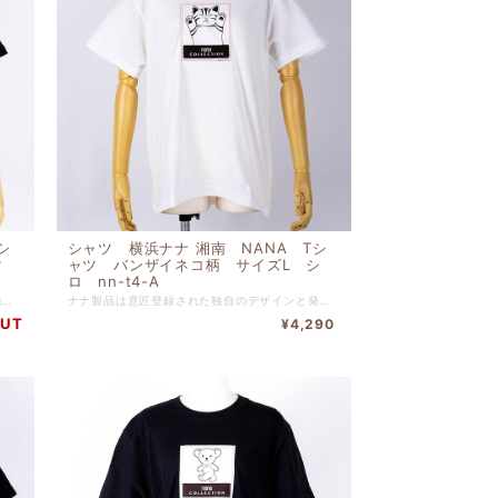
シ
シャツ 横浜ナナ 湘南 NANA Tシ
ク
ャツ バンザイネコ柄 サイズL シ
ロ nn-t4-A
ナナ製品は意匠登録された独自のデザインと発色の豊かさ、肌触りの良さを追求する為、日清紡テキスタイルにてナナ製品向けに特別配合されたコーマ糸を使い、織りつけから最終縫製に至るまで今治の自社工場にて一貫生産を行い、プレミアムグレードを保っております。 可愛いプリントＴシャツです。 インナーにもアウターにも使える商品です。 綿 １００％ バスト１０６ｃｍ-身丈６８ｃｍ
ナナ製品は意匠登録された独自のデザインと発色の豊かさ、肌触りの良さを追求する為、日清紡テキスタイルにてナナ製品向けに特別配合されたコーマ糸を使い、織りつけから最終縫製に至るまで今治の自社工場にて一貫生産を行い、プレミアムグレードを保っております。 可愛いプリントＴシャツです。 インナーにもアウターにも使える商品です。 綿 １００％ バスト１０６ｃｍ-身丈６８ｃｍ
OUT
¥4,290