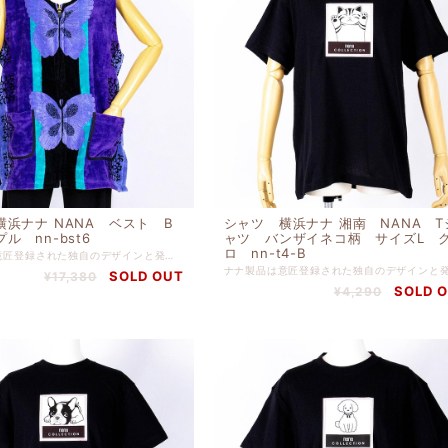
横浜ナナ NANA ベスト B
シャツ 横浜ナナ 湘南 NANA T
ル nn-bst6
ャツ バンザイネコ柄 サイズL 
ロ nn-t4-B
ナナ製品は意匠登録された独自のデザインと発色の豊かさ、肌触りの良さを追求する為、日清紡テキスタイルにてナナ製品向けに特別配合されたコーマ糸を使い、織りつけから最終縫製に至るまで今治の自社工場にて一貫生産を行い、プレミアムグレードを保っております。 綿 １００％ 総丈 ７４ｃｍ バスト １２８ｃｍ ポケット２箇所 肩パッドあり
SOLD OUT
¥17,380
SOLD 
¥4,290