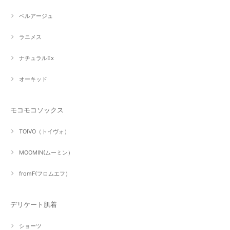
ベルアージュ
ラニメス
ナチュラルEx
オーキッド
モコモコソックス
TOIVO（トイヴォ）
MOOMIN(ムーミン）
fromF(フロムエフ）
デリケート肌着
ショーツ