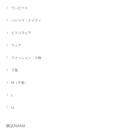
ワンピース
パジャマ・ナイティ
ビスコラピア
ウェア
ファッション・小物
下着
M（下着）
L
LL
横浜NANA