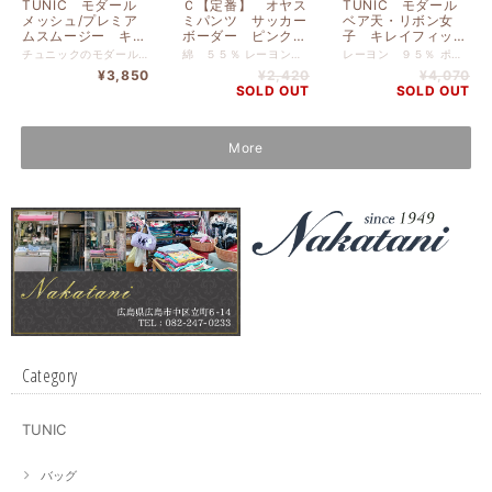
TUNIC モダール
Ｃ【定番】 オヤス
TUNIC モダール
メッシュ/プレミア
ミパンツ サッカー
ベア天・リボン女
ムスムージー キレ
ボーダー ピンク
子 キレイフィット
イフィットショー
M 1101M-B
ショーツ ベージ
チュニックのモダールメッシュ/プレミアムスムージー キレイフィットショーツ ベージュです。 本体 レーヨン ６８% ナイロン ２４％ ポリウレタン ８％ 別布 綿１００％ レース部分 ナイロン・ポリウレタン 【サイズM】 ヒップ８５ｃｍ-９３ｃｍ
綿 ５５％ レーヨン ４４％ ポリウレタン １％ 【サイズM】 ヒップ８５ｃｍ-９３ｃｍ
レーヨン ９５％ ポリウレタン ５％ レース：ナイロン・ポリウレタン 【サイズM】 ヒップ８５ｃｍ-９３ｃｍ
ツ ベージュ
ュ サイズ M
¥3,850
¥2,420
¥4,070
2136M-A
2139M-A
SOLD OUT
SOLD OUT
More
Category
TUNIC
バッグ