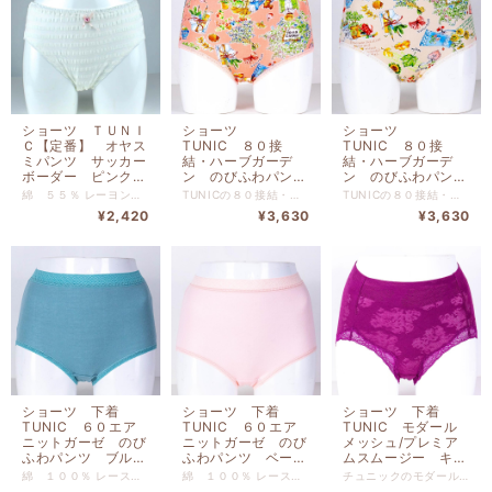
ショーツ ＴＵＮＩ
ショーツ
ショーツ
Ｃ【定番】 オヤス
TUNIC ８０接
TUNIC ８０接
ミパンツ サッカー
結・ハーブガーデ
結・ハーブガーデ
ボーダー ピンク
ン のびふわパン
ン のびふわパン
M 1101M-A
ツ オレンジ サイ
ツ ベージュ サイ
綿 ５５％ レーヨン ４４％ ポリウレタン １％ 【サイズM】 ヒップ８５ｃｍ-９３ｃｍ
TUNICの８０接結・ハーブガーデン のびふわパンツ オレンジ サイズM です。 ぴったりとした肌触りでリゾートでリラックスしている 気分に浸れるショーツです。 本体 綿 １００％ 別布 綿 １００％ レース部分 ナイロン ポリウレタン 【サイズM】 ヒップ８５ｃｍ-９３ｃｍ
TUNICの８０接結・ハーブガーデン のびふわパンツ ベージュ サイズM です。 ぴったりとした肌触りでリゾートでリラックスしている 気分に浸れるショーツです。 本体 綿 １００％ 別布 綿 １００％ レース部分 ナイロン ポリウレタン 【サイズM】 ヒップ８５ｃｍ-９３ｃｍ
ズM 1450M-B
ズM 1450M-A
¥2,420
¥3,630
¥3,630
ショーツ 下着
ショーツ 下着
ショーツ 下着
TUNIC ６０エア
TUNIC ６０エア
TUNIC モダール
ニットガーゼ のび
ニットガーゼ のび
メッシュ/プレミア
ふわパンツ ブル
ふわパンツ ベージ
ムスムージー キレ
ー サイズM
ュ サイズM
イフィットショー
綿 １００％ レース部分：ナイロン・ポリウレタン 【サイズM】 ヒップ８５ｃｍ-９３ｃｍ
綿 １００％ レース部分：ナイロン・ポリウレタン 【サイズM】 ヒップ８５ｃｍ-９３ｃｍ
チュニックのモダールメッシュ/プレミアムスムージー キレイフィットショーツ パープルです。 本体 レーヨン ６８% ナイロン ２４％ ポリウレタン ８％ 別布 綿１００％ レース部分 ナイロン・ポリウレタン 【サイズM】 ヒップ８５ｃｍ-９３ｃｍ
1460M-I
1460M-C
ツ パープル