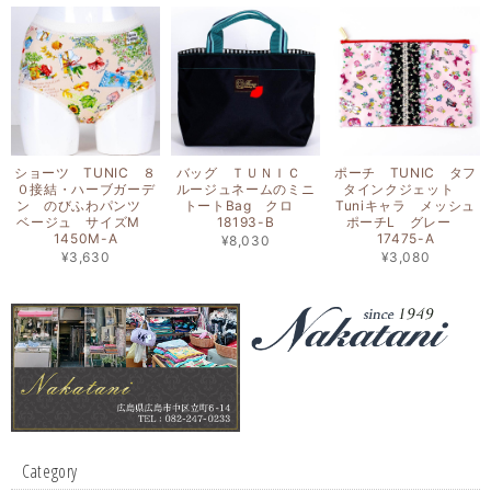
ショーツ TUNIC ８
バッグ ＴＵＮＩＣ
ポーチ TUNIC タフ
０接結・ハーブガーデ
ルージュネームのミニ
タインクジェット
ン のびふわパンツ
トートBag クロ
Tuniキャラ メッシュ
ベージュ サイズM
18193-B
ポーチL グレー
1450M-A
17475-A
¥8,030
¥3,630
¥3,080
Category