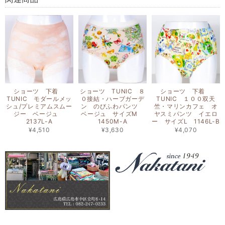
ショーツ 下着
ショーツ TUNIC ８
ショーツ 下着
TUNIC モダールメッ
０接結・ハーブガーデ
TUNIC １００双天
シュ/プレミアムスムー
ン のびふわパンツ
竺・マリンカフェ オ
ジー ベージュ
ベージュ サイズM
ヤスミパンツ イエロ
2137L-A
1450M-A
ー サイズL 1146L-B
¥4,510
¥3,630
¥4,070