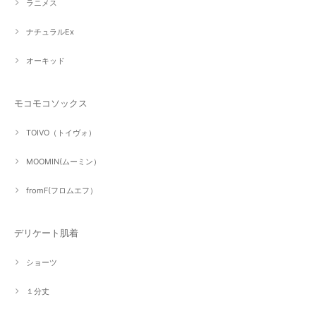
ラニメス
ナチュラルEx
オーキッド
モコモコソックス
TOIVO（トイヴォ）
MOOMIN(ムーミン）
fromF(フロムエフ）
デリケート肌着
ショーツ
１分丈