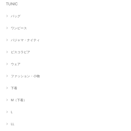
TUNIC
バッグ
ワンピース
パジャマ・ナイティ
ビスコラピア
ウェア
ファッション・小物
下着
M（下着）
L
LL