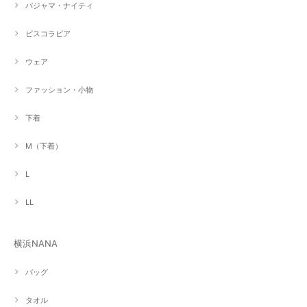
パジャマ・ナイティ
ビスコラピア
ウェア
ファッション・小物
下着
M（下着）
L
LL
横浜NANA
バッグ
タオル