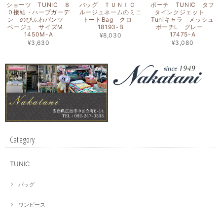
ショーツ TUNIC ８
バッグ ＴＵＮＩＣ
ポーチ TUNIC タフ
０接結・ハーブガーデ
ルージュネームのミニ
タインクジェット
ン のびふわパンツ
トートBag クロ
Tuniキャラ メッシュ
ベージュ サイズM
18193-B
ポーチL グレー
1450M-A
17475-A
¥8,030
¥3,630
¥3,080
Category
TUNIC
バッグ
ワンピース