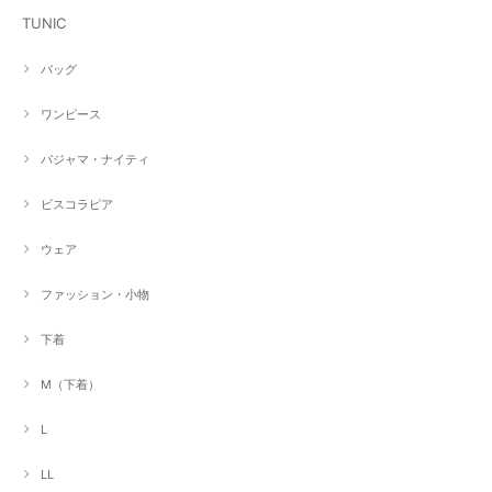
TUNIC
バッグ
ワンピース
パジャマ・ナイティ
ビスコラピア
ウェア
ファッション・小物
下着
M（下着）
L
LL