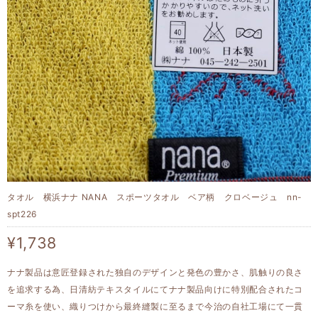
タオル 横浜ナナ NANA スポーツタオル ベア柄 クロベージュ nn-
spt226
¥1,738
ナナ製品は意匠登録された独自のデザインと発色の豊かさ、肌触りの良さ
を追求する為、日清紡テキスタイルにてナナ製品向けに特別配合されたコ
ーマ糸を使い、織りつけから最終縫製に至るまで今治の自社工場にて一貫