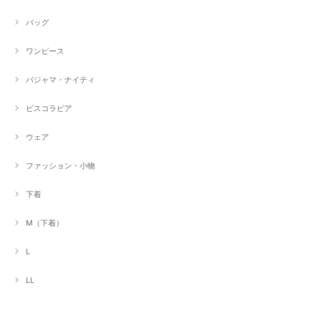
バッグ
ワンピース
パジャマ・ナイティ
ビスコラピア
ウェア
ファッション・小物
下着
M（下着）
L
LL