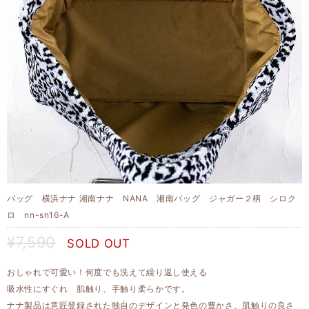
バッグ 横浜ナナ 湘南ナナ NANA 湘南バッグ ジャガー２柄 シロク
ロ nn-sn16-A
¥7,590
SOLD OUT
おしゃれで可愛い！何度でも洗えて繰り返し使える
吸水性にすぐれ 肌触り、手触り柔らかです。
ナナ製品は意匠登録された独自のデザインと発色の豊かさ、肌触りの良さ