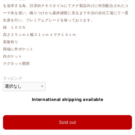
を追求する為、日清紡テキスタイルにてナナ製品向けに特別配合されたコ
ーマ糸を使い、織りつけから最終縫製に至るまで今治の自社工場にて一貫
生産を行い、プレミアムグレードを保っております。
綿 １００％
高さ２５ｃｍ x 幅３１ｃｍ x マチ１４ｃｍ
底板有り
両端に外ポケット
内ポケット
マグネット開閉
ラッピング
International shipping available
Sold out