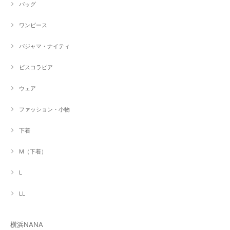
バッグ
ワンピース
パジャマ・ナイティ
ビスコラピア
ウェア
ファッション・小物
下着
M（下着）
L
LL
横浜NANA