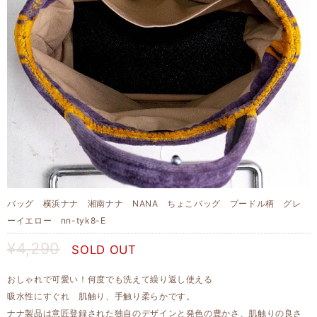
バッグ 横浜ナナ 湘南ナナ NANA ちょこバッグ プードル柄 グレ
ーイエロー nn-tyk8-E
¥4,290
SOLD OUT
おしゃれで可愛い！何度でも洗えて繰り返し使える
吸水性にすぐれ 肌触り、手触り柔らかです。
ナナ製品は意匠登録された独自のデザインと発色の豊かさ、肌触りの良さ