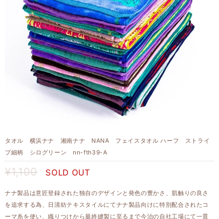
タオル 横浜ナナ 湘南ナナ NANA フェイスタオル ハーフ ストライ
プ細柄 シログリーン nn-fth39-A
¥1,100
SOLD OUT
ナナ製品は意匠登録された独自のデザインと発色の豊かさ、肌触りの良さ
を追求する為、日清紡テキスタイルにてナナ製品向けに特別配合されたコ
ーマ糸を使い、織りつけから最終縫製に至るまで今治の自社工場にて一貫