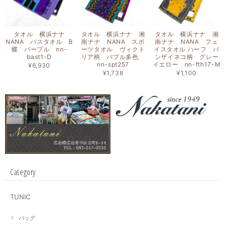
タオル 横浜ナナ
タオル 横浜ナナ 湘
タオル 横浜ナナ 湘
NANA バスタオル B
南ナナ NANA スポ
南ナナ NANA フェ
蝶 パープル nn-
ーツタオル ヴィクト
イスタオル ハーフ バ
bast1-D
リア柄 パプル多色
ンザイネコ柄 グレー
nn-spt257
イエロー nn-fth17-M
¥6,930
¥1,738
¥1,100
Category
TUNIC
バッグ