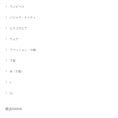
ワンピース
パジャマ・ナイティ
ビスコラピア
ウェア
ファッション・小物
下着
M（下着）
L
LL
横浜NANA