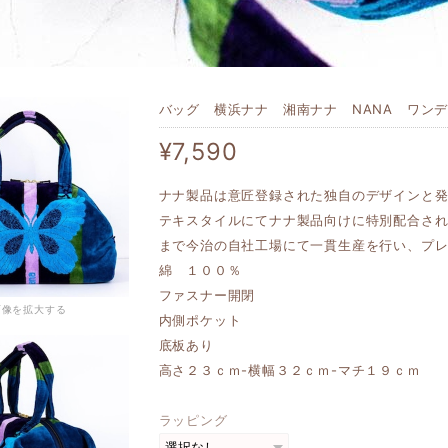
バッグ 横浜ナナ 湘南ナナ NANA ワンデー
¥7,590
ナナ製品は意匠登録された独自のデザインと
テキスタイルにてナナ製品向けに特別配合さ
まで今治の自社工場にて一貫生産を行い、プ
綿 １００％
ファスナー開閉
画像を拡大する
内側ポケット
底板あり
高さ２３ｃｍ-横幅３２ｃｍ-マチ１９ｃｍ
ラッピング