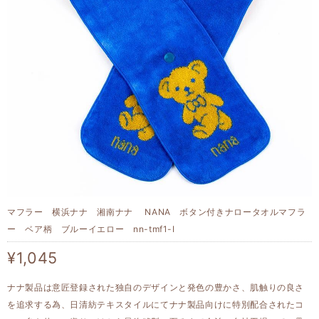
マフラー 横浜ナナ 湘南ナナ NANA ボタン付きナロータオルマフラ
ー ベア柄 ブルーイエロー nn-tmf1-I
¥1,045
ナナ製品は意匠登録された独自のデザインと発色の豊かさ、肌触りの良さ
を追求する為、日清紡テキスタイルにてナナ製品向けに特別配合されたコ