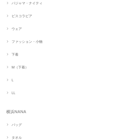
パジャマ・ナイティ
ビスコラピア
ウェア
ファッション・小物
下着
M（下着）
L
LL
横浜NANA
バッグ
タオル