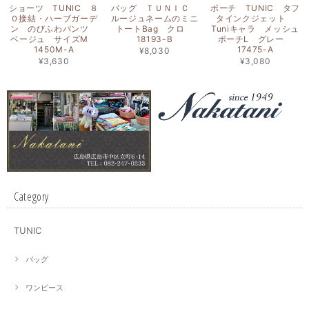
ショーツ TUNIC ８
バッグ ＴＵＮＩＣ
ポーチ TUNIC タフ
０接結・ハーブガーデ
ルージュネームのミニ
タインクジェット
ン のびふわパンツ
トートBag クロ
Tuniキャラ メッシュ
ベージュ サイズM
18193-B
ポーチL グレー
1450M-A
17475-A
¥8,030
¥3,630
¥3,080
Category
TUNIC
バッグ
ワンピース