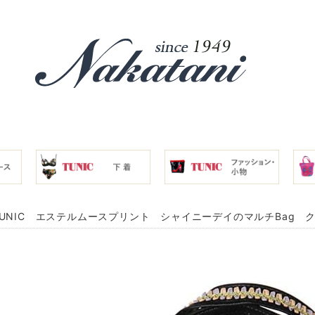
UNIC エステルムースプリント シャイニーデイのマルチBag クロ 