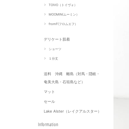
TOIVO（トイヴォ）
MOOMIN(ムーミン）
fromF(フロムエフ）
デリケート肌着
ショーツ
１分丈
送料 沖縄 離島（対馬・隠岐・
奄美大島・石垣島など）
マット
セール
Lake Alster（レイクアルスター）
Information