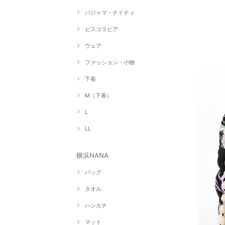
パジャマ・ナイティ
ビスコラピア
ウェア
ファッション・小物
下着
M（下着）
L
LL
横浜NANA
バッグ
タオル
ハンカチ
マット