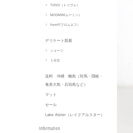
TOIVO（トイヴォ）
MOOMIN(ムーミン）
fromF(フロムエフ）
デリケート肌着
ショーツ
１分丈
送料 沖縄 離島（対馬・隠岐・
奄美大島・石垣島など）
マット
セール
Lake Alster（レイクアルスター）
Information