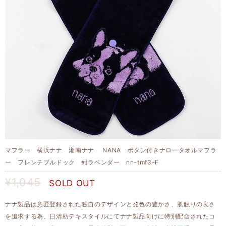
マフラー 横浜ナナ 湘南ナナ NANA ボタン付きナロータオルマフラ
ー フレンチブルドック 紺ラベンダー nn-tmf3-F
¥1,045
SOLD OUT
ナナ製品は意匠登録された独自のデザインと発色の豊かさ、肌触りの良さ
を追求する為、日清紡テキスタイルにてナナ製品向けに特別配合されたコ