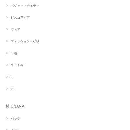
パジャマ・ナイティ
ビスコラピア
ウェア
ファッション・小物
下着
M（下着）
L
LL
横浜NANA
バッグ