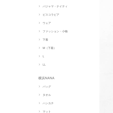
パジャマ・ナイティ
ビスコラピア
ウェア
ファッション・小物
下着
M（下着）
L
LL
横浜NANA
バッグ
タオル
ハンカチ
マット