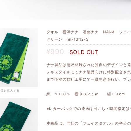
タオル 横浜ナナ 湘南ナナ NANA フェ
グリーン nn-fth12-S
¥990
SOLD OUT
ナナ製品は意匠登録された独自のデザインと
テキスタイルにてナナ製品向けに特別配合さ
まで今治の自社工場にて一貫生産を行い、プ
画像を拡大する
綿 １００％ 横巾８２ｃｍ 縦１９cm
※レターパックでの発送は日にち・時間指定は
本商品は、同社の「フェイスタオル」の半分