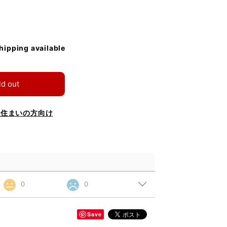
shipping available
ld out
お住まいの方向け
0
0
Save