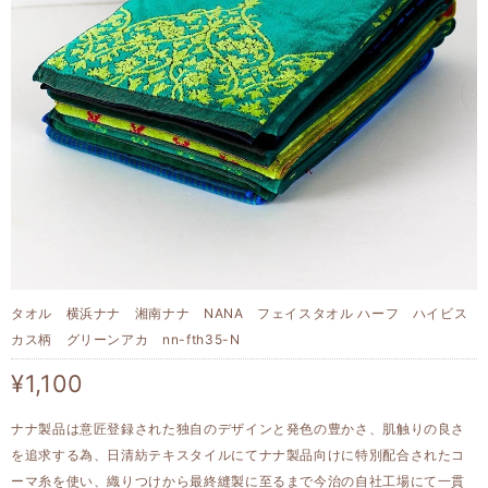
タオル 横浜ナナ 湘南ナナ NANA フェイスタオル ハーフ ハイビス
カス柄 グリーンアカ nn-fth35-N
¥1,100
ナナ製品は意匠登録された独自のデザインと発色の豊かさ、肌触りの良さ
を追求する為、日清紡テキスタイルにてナナ製品向けに特別配合されたコ
ーマ糸を使い、織りつけから最終縫製に至るまで今治の自社工場にて一貫