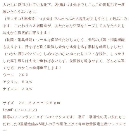
人たちに愛用されている靴下。内側はつま先までもこもこの裏起毛で一度
履いたらやみつきに。
（モコモコ3層構造）つま先までふわっふわの起毛が足をやさしく包みこみ
ます。こだわりの３層構造が、あたたかな空気をキープしてあなたの足を
冷えから徹底的に守ります！
（抗菌・消臭機能）ウールは保温性だけじゃなく、天然の抗菌・消臭機能
もあります。汗をほど良く吸湿し余分な水分を逃す素材を厳選しました！
（つかい勝手バツグン）しめつけのないゆったりソフトな設計、しっかり
した厚手織りは丈夫で重ねばきいらず。洗濯後も乾きやすく、どんどん寒
くなるこれからの季節重宝します！
ウール ２０％
アクリル ５０％
ナイロン ３０％
サイズ ２２．５ｃｍ 〜 ２５ｃｍ
fromF（フロムエフ）
極寒のフィンランドメイドのソックスです。 吸汗・吸湿性の高い糸にもこ
だわった3重構造編み&職人の手作業仕上げで毎年数量限定生産ソックスで
す。