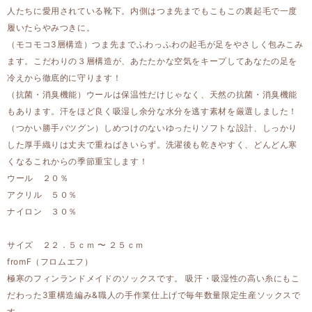
人たちに愛用されている靴下。内側はつま先までもこもこの裏起毛で一度
履いたらやみつきに。
（モコモコ3層構造）つま先までふわっふわの起毛が足をやさしく包みこみ
ます。こだわりの３層構造が、あたたかな空気をキープしてあなたの足を
冷えから徹底的に守ります！
（抗菌・消臭機能）ウールは保温性だけじゃなく、天然の抗菌・消臭機能
もあります。汗をほど良く吸湿し余分な水分を逃す素材を厳選しました！
（つかい勝手バツグン）しめつけのないゆったりソフトな設計、しっかり
した厚手織りは丈夫で重ねばきいらず。洗濯後も乾きやすく、どんどん寒
くなるこれからの季節重宝します！
ウール ２０％
アクリル ５０％
ナイロン ３０％
サイズ ２２．５ｃｍ 〜 ２５ｃｍ
fromF（フロムエフ）
極寒のフィンランドメイドのソックスです。 吸汗・吸湿性の高い糸にもこ
だわった3重構造編み&職人の手作業仕上げで毎年数量限定生産ソックスで
す。