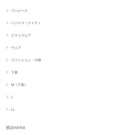
ワンピース
パジャマ・ナイティ
ビスコラピア
ウェア
ファッション・小物
下着
M（下着）
L
LL
横浜NANA