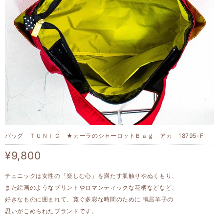
バッグ ＴＵＮＩＣ ★カーラのシャーロットＢａｇ アカ 18795-F
¥9,800
チュニックは女性の「楽しむ心」を満たす肌触りやぬくもり、
また絵画のようなプリントやロマンティックな花柄などなど、
好きなものに囲まれて、寛ぐ多彩な時間のために 鴨居羊子の
思いがこめられたブランドです。