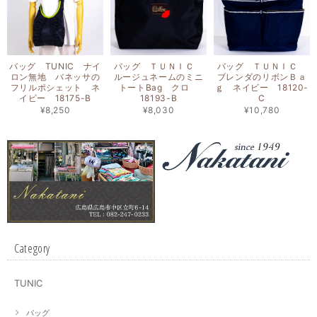
バッグ TUNIC ナイ
バッグ ＴＵＮＩＣ
バッグ ＴＵＮＩＣ
ロン無地 バネッサの
ルージュネームのミニ
ブレンダのリボンＢａ
フリルポシェット ネ
トートBag クロ
ｇ ネイビー 18120-
イビー 18175-B
18193-B
C
¥8,250
¥8,030
¥10,780
Category
TUNIC
バッグ