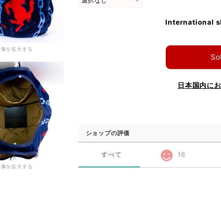
International 
画像を拡大する
So
日本国内に
ショップの評価
すべて
16
画像を拡大する