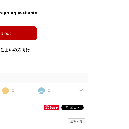
shipping available
ld out
お住まいの方向け
0
0
Save
通報する