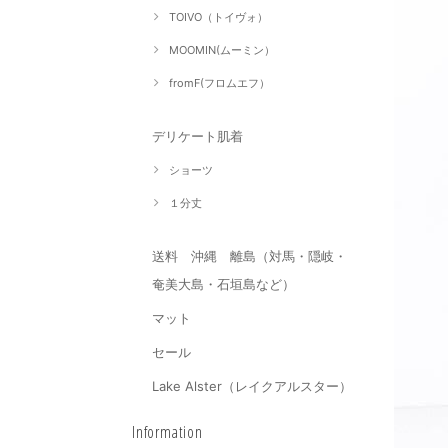
TOIVO（トイヴォ）
MOOMIN(ムーミン）
fromF(フロムエフ）
デリケート肌着
ショーツ
１分丈
送料 沖縄 離島（対馬・隠岐・
奄美大島・石垣島など）
マット
セール
Lake Alster（レイクアルスター）
Information