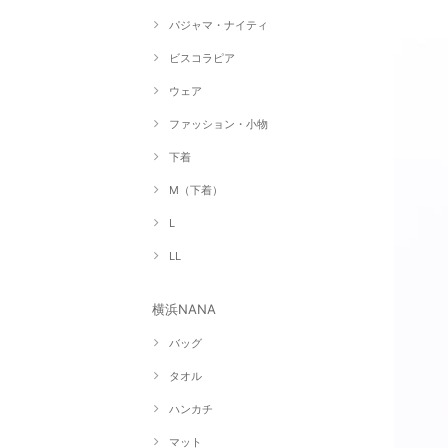
パジャマ・ナイティ
ビスコラピア
ウェア
ファッション・小物
下着
M（下着）
L
LL
横浜NANA
バッグ
タオル
ハンカチ
マット