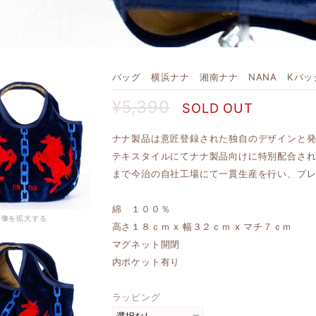
バッグ 横浜ナナ 湘南ナナ NANA Kバッグ
¥5,390
SOLD OUT
ナナ製品は意匠登録された独自のデザインと
テキスタイルにてナナ製品向けに特別配合さ
まで今治の自社工場にて一貫生産を行い、プ
綿 １００％
画像を拡大する
高さ１８ｃｍ x 幅３２ｃｍ x マチ７ｃｍ
マグネット開閉
内ポケット有り
ラッピング