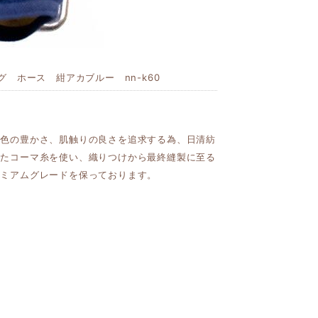
 ホース 紺アカブルー nn-k60
発色の豊かさ、肌触りの良さを追求する為、日清紡
れたコーマ糸を使い、織りつけから最終縫製に至る
レミアムグレードを保っております。