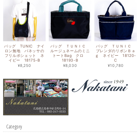
バッグ TUNIC ナイ
バッグ ＴＵＮＩＣ
バッグ ＴＵＮＩＣ
ロン無地 バネッサの
ルージュネームのミニ
ブレンダのリボンＢａ
フリルポシェット ネ
トートBag クロ
ｇ ネイビー 18120-
イビー 18175-B
18193-B
C
¥8,250
¥8,030
¥10,780
Category