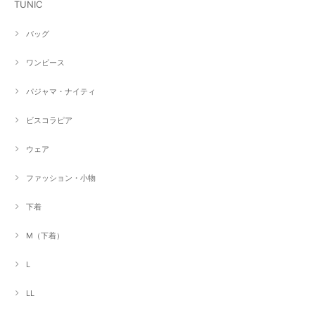
TUNIC
バッグ
ワンピース
パジャマ・ナイティ
ビスコラピア
ウェア
ファッション・小物
下着
M（下着）
L
LL