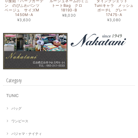
０接結・ハーブガーデ
ルージュネームのミニ
タインクジェット
ン のびふわパンツ
トートBag クロ
Tuniキャラ メッシュ
ベージュ サイズM
18193-B
ポーチL グレー
1450M-A
17475-A
¥8,030
¥3,630
¥3,080
Category
TUNIC
バッグ
ワンピース
パジャマ・ナイティ