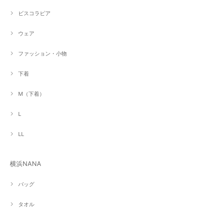
ビスコラピア
ウェア
ファッション・小物
下着
M（下着）
L
LL
横浜NANA
バッグ
タオル