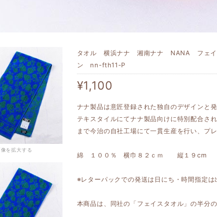
タオル 横浜ナナ 湘南ナナ NANA フェ
ン nn-fth11-P
¥1,100
ナナ製品は意匠登録された独自のデザインと
テキスタイルにてナナ製品向けに特別配合さ
まで今治の自社工場にて一貫生産を行い、プ
画像を拡大する
綿 １００％ 横巾８２ｃｍ 縦１９cm
※レターパックでの発送は日にち・時間指定は
本商品は、同社の「フェイスタオル」の半分