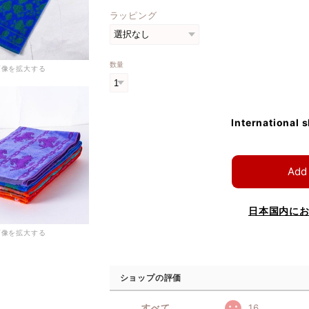
ラッピング
数量
画像を拡大する
International 
Add 
日本国内に
画像を拡大する
ショップの評価
すべて
16