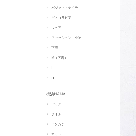
パジャマ・ナイティ
ビスコラピア
ウェア
ファッション・小物
下着
M（下着）
L
LL
横浜NANA
バッグ
タオル
ハンカチ
マット