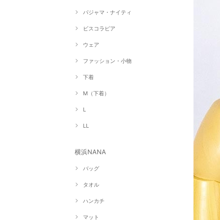
パジャマ・ナイティ
ビスコラピア
ウェア
ファッション・小物
下着
M（下着）
L
LL
横浜NANA
バッグ
タオル
ハンカチ
マット