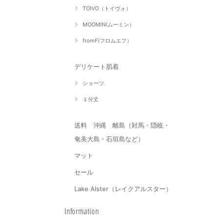
TOIVO（トイヴォ）
MOOMIN(ムーミン）
fromF(フロムエフ）
デリケート肌着
ショーツ
１分丈
送料 沖縄 離島（対馬・隠岐・
奄美大島・石垣島など）
マット
セール
Lake Alster（レイクアルスター）
Information