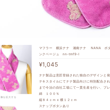
マフラー 横浜ナナ 湘南ナナ NANA ボ
ンクベージュ nn-tmf9-I
¥1,045
ナナ製品は意匠登録された独自のデザインと
テキスタイルにてナナ製品向けに特別配合さ
まで今治の自社工場にて一貫生産を行い、プ
綿 １００％
画像を拡大する
縦８４ｃｍ x 横１２ｃｍ
スナップボタンあり