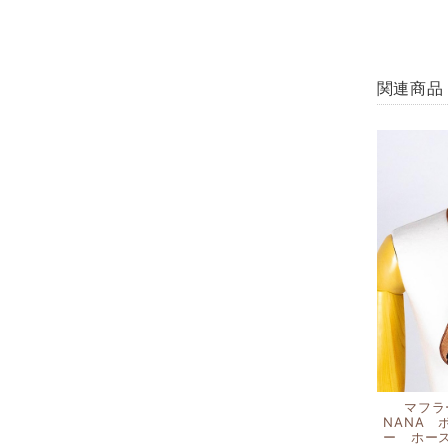
関連商品
マフ
NANA
ー ホー