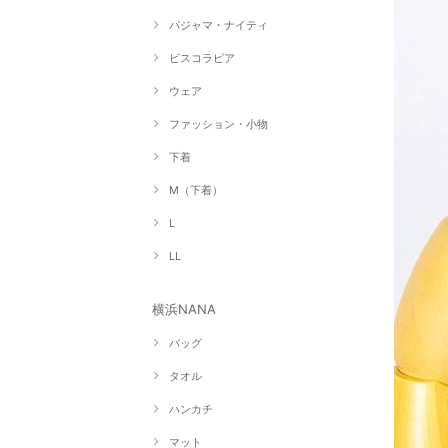
パジャマ・ナイティ
ビスコラピア
ウェア
ファッション・小物
下着
M（下着）
L
LL
横浜NANA
バッグ
タオル
ハンカチ
マット