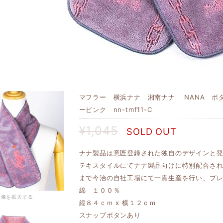
マフラー 横浜ナナ 湘南ナナ NANA ボ
ーピンク nn-tmf11-C
¥1,045
SOLD OUT
ナナ製品は意匠登録された独自のデザインと
テキスタイルにてナナ製品向けに特別配合さ
まで今治の自社工場にて一貫生産を行い、プ
綿 １００％
画像を拡大する
縦８４ｃｍ x 横１２ｃｍ
スナップボタンあり