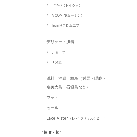
TOIVO（トイヴォ）
MOOMIN(ムーミン）
fromF(フロムエフ）
デリケート肌着
ショーツ
１分丈
送料 沖縄 離島（対馬・隠岐・
奄美大島・石垣島など）
マット
セール
Lake Alster（レイクアルスター）
Information