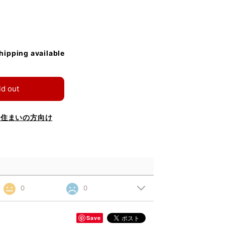
shipping available
ld out
お住まいの方向け
0
0
Save