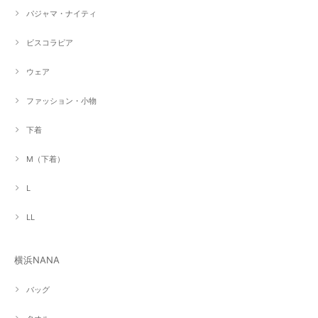
パジャマ・ナイティ
ビスコラピア
ウェア
ファッション・小物
下着
M（下着）
L
LL
横浜NANA
バッグ