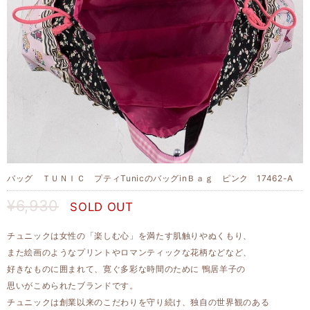
バッグ ＴＵＮＩＣ プティTunicのバッグinＢａｇ ピンク 17462-A
¥6,930
SOLD OUT
チュニックは女性の「楽しむ心」を満たす肌触りやぬくもり、
また絵画のようなプリントやロマンティックな花柄などなど、
好きなものに囲まれて、寛ぐ多彩な時間のために 鴨居羊子の
思いがこめられたブランドです。
チュニックは創業以来のこだわりを守り続け、独自の世界観のある