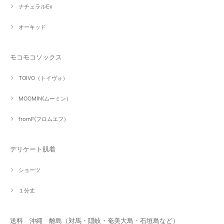
ナチュラルEx
オーキッド
モコモコソックス
TOIVO（トイヴォ）
MOOMIN(ムーミン）
fromF(フロムエフ）
デリケート肌着
ショーツ
１分丈
送料 沖縄 離島（対馬・隠岐・奄美大島・石垣島など）