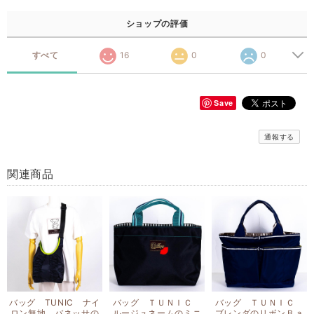
ショップの評価
すべて
16
0
0
Save
通報する
関連商品
バッグ TUNIC ナイ
バッグ ＴＵＮＩＣ
バッグ ＴＵＮＩＣ
ロン無地 バネッサの
ルージュネームのミニ
ブレンダのリボンＢａ