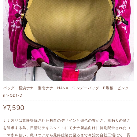
バッグ 横浜ナナ 湘南ナナ NANA ワンデーバッグ B蝶柄 ピンク
nn-OD1-D
¥7,590
ナナ製品は意匠登録された独自のデザインと発色の豊かさ、肌触りの良さ
を追求する為、日清紡テキスタイルにてナナ製品向けに特別配合されたコ
ーマ糸を使い、織りつけから最終縫製に至るまで今治の自社工場にて一貫