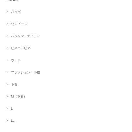
バッグ
ワンピース
パジャマ・ナイティ
ビスコラピア
ウェア
ファッション・小物
下着
M（下着）
L
LL