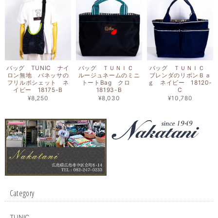
バッグ TUNIC ナイ
バッグ ＴＵＮＩＣ
バッグ ＴＵＮＩＣ
ロン無地 バネッサの
ルージュネームのミニ
ブレンダのリボンＢａ
フリルポシェット ネ
トートBag クロ
ｇ ネイビー 18120-
イビー 18175-B
18193-B
C
¥8,250
¥8,030
¥10,780
Category
TUNIC