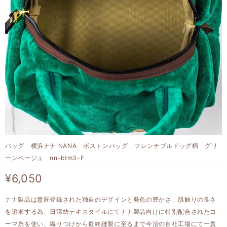
バッグ 横浜ナナ NANA ボストンバッグ フレンチブルドッグ柄 グリ
ーンベージュ nn-btm3-F
¥6,050
ナナ製品は意匠登録された独自のデザインと発色の豊かさ、肌触りの良さ
を追求する為、日清紡テキスタイルにてナナ製品向けに特別配合されたコ
ーマ糸を使い、織りつけから最終縫製に至るまで今治の自社工場にて一貫