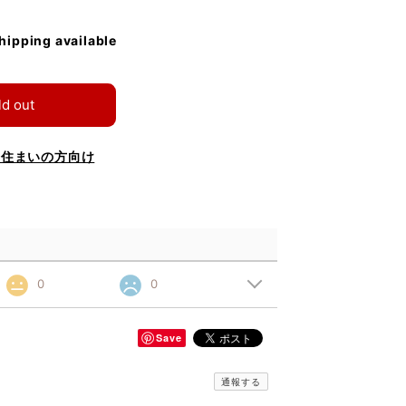
shipping available
ld out
お住まいの方向け
0
0
Save
通報する