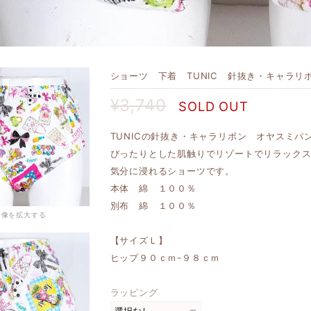
ショーツ 下着 TUNIC 針抜き・キャラリボ
¥3,740
SOLD OUT
TUNICの針抜き・キャラリボン オヤスミパ
ぴったりとした肌触りでリゾートでリラック
気分に浸れるショーツです。
本体 綿 １００％
別布 綿 １００％
画像を拡大する
【サイズＬ】
ヒップ９０ｃｍ-９８ｃｍ
ラッピング