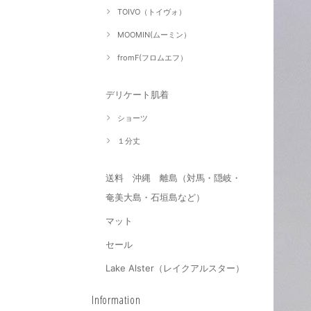
TOIVO（トイヴォ）
MOOMIN(ムーミン）
fromF(フロムエフ）
デリケート肌着
ショーツ
１分丈
送料 沖縄 離島（対馬・隠岐・
奄美大島・石垣島など）
マット
セール
Lake Alster（レイクアルスター）
Information