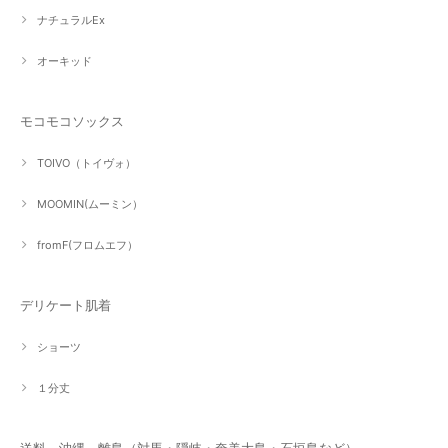
ナチュラルEx
オーキッド
モコモコソックス
TOIVO（トイヴォ）
MOOMIN(ムーミン）
fromF(フロムエフ）
デリケート肌着
ショーツ
１分丈
送料 沖縄 離島（対馬・隠岐・奄美大島・石垣島など）