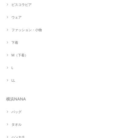
ビスコラピア
ウェア
ファッション・小物
下着
M（下着）
L
LL
横浜NANA
バッグ
タオル
ハンカチ