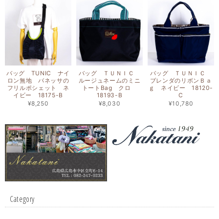
バッグ TUNIC ナイ
バッグ ＴＵＮＩＣ
バッグ ＴＵＮＩＣ
ロン無地 バネッサの
ルージュネームのミニ
ブレンダのリボンＢａ
フリルポシェット ネ
トートBag クロ
ｇ ネイビー 18120-
イビー 18175-B
18193-B
C
¥8,250
¥8,030
¥10,780
Category