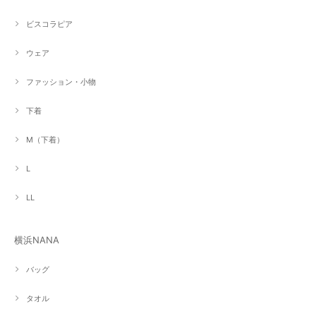
ビスコラピア
ウェア
ファッション・小物
下着
M（下着）
L
LL
横浜NANA
バッグ
タオル