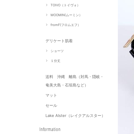
TOIVO（トイヴォ）
MOOMIN(ムーミン）
fromF(フロムエフ）
デリケート肌着
ショーツ
１分丈
送料 沖縄 離島（対馬・隠岐・
奄美大島・石垣島など）
マット
セール
Lake Alster（レイクアルスター）
Information