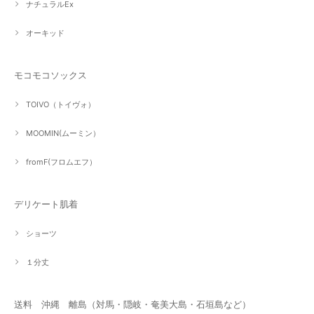
ナチュラルEx
オーキッド
モコモコソックス
TOIVO（トイヴォ）
MOOMIN(ムーミン）
fromF(フロムエフ）
デリケート肌着
ショーツ
１分丈
送料 沖縄 離島（対馬・隠岐・奄美大島・石垣島など）