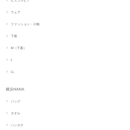
ビスコラピア
ウェア
ファッション・小物
下着
M（下着）
L
LL
横浜NANA
バッグ
タオル
ハンカチ