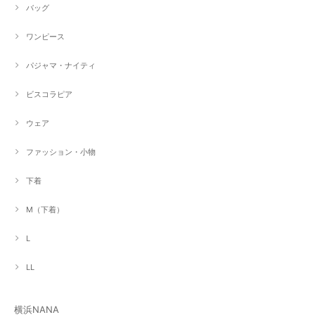
バッグ
ワンピース
パジャマ・ナイティ
ビスコラピア
ウェア
ファッション・小物
下着
M（下着）
L
LL
横浜NANA