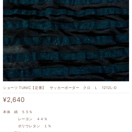
ショーツ TUNIC【定番】 サッカーボーダー クロ Ｌ 1212L-D
¥2,640
本体 綿 ５５％
レーヨン ４４％
ポリウレタン １％