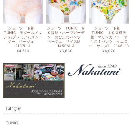
ショーツ 下着
ショーツ TUNIC ８
ショーツ 下着
TUNIC モダールメッ
０接結・ハーブガーデ
TUNIC １００双天
シュ/プレミアムスムー
ン のびふわパンツ
竺・マリンカフェ オ
ジー ベージュ
ベージュ サイズM
ヤスミパンツ イエロ
2137L-A
1450M-A
ー サイズL 1146L-B
¥4,510
¥3,630
¥4,070
Category
TUNIC