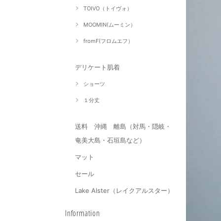
TOIVO（トイヴォ）
MOOMIN(ムーミン）
fromF(フロムエフ）
デリケート肌着
ショーツ
１分丈
送料 沖縄 離島（対馬・隠岐・
奄美大島・石垣島など）
マット
セール
Lake Alster（レイクアルスター）
Information