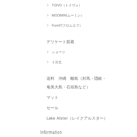
TOIVO（トイヴォ）
MOOMIN(ムーミン）
fromF(フロムエフ）
デリケート肌着
ショーツ
１分丈
送料 沖縄 離島（対馬・隠岐・
奄美大島・石垣島など）
マット
セール
Lake Alster（レイクアルスター）
Information