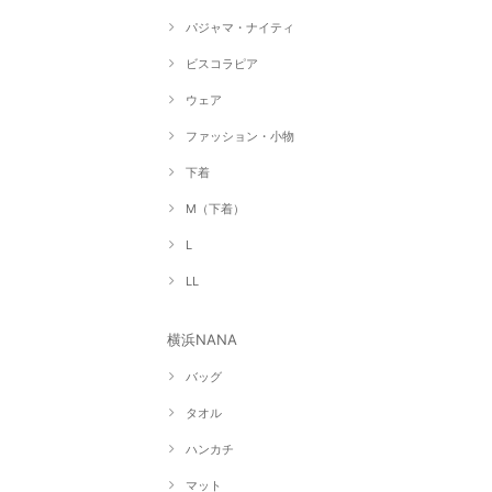
パジャマ・ナイティ
ビスコラピア
ウェア
ファッション・小物
下着
M（下着）
L
LL
横浜NANA
バッグ
タオル
ハンカチ
マット