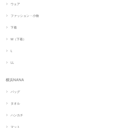
ウェア
ファッション・小物
下着
M（下着）
L
LL
横浜NANA
バッグ
タオル
ハンカチ
マット