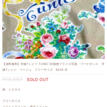
【送料無料】半袖Tシャツ TUNIC 50強撚フライス写真・ブーケダンス 半
袖Tシャツ ベージュ フリーサイズ 6244-B
¥14,080
SOLD OUT
綿 １００％
フリーサイズ
バスト１０２ｃｍ - 身丈７２ｃｍ