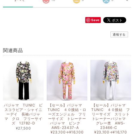
Save
通報する
関連商品
パジャマ TUNIC ビ
【セール】パジャマ
【セール】パジャマ
スコラピア・シャイニ
TUNIC ４０接結・ロ
TUNIC ４０接結 フ
ーデイ 長袖パジャ
ーズエンジェル フリ
リーサイズ スリット
マ クロ フリーサイ
ーサイズ トレーナー
トレーナーパジャマ
ズ 12782-D
パジャマ ピンク
グレー杢 AWS-
AWS-23437-A
23466-C
¥27,500
¥23,100→¥16,100
¥23,100→¥16,170