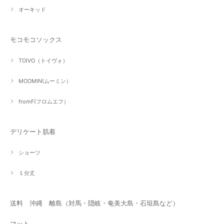
オーキッド
モコモコソックス
TOIVO（トイヴォ）
MOOMIN(ムーミン）
fromF(フロムエフ）
デリケート肌着
ショーツ
１分丈
送料 沖縄 離島（対馬・隠岐・奄美大島・石垣島など）
マット