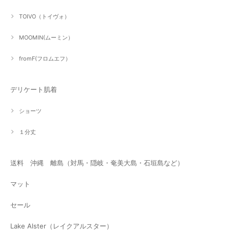
TOIVO（トイヴォ）
MOOMIN(ムーミン）
fromF(フロムエフ）
デリケート肌着
ショーツ
１分丈
送料 沖縄 離島（対馬・隠岐・奄美大島・石垣島など）
マット
セール
Lake Alster（レイクアルスター）