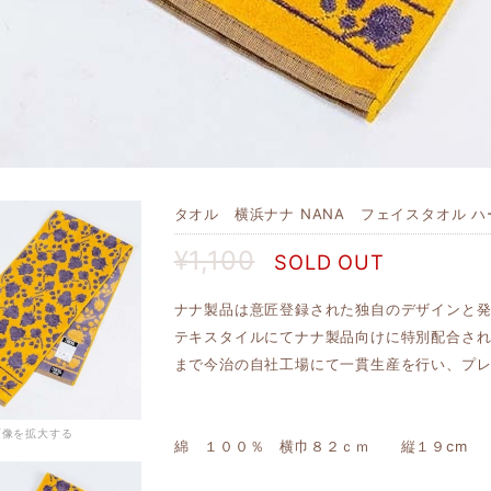
タオル 横浜ナナ NANA フェイスタオル ハー
¥1,100
SOLD OUT
ナナ製品は意匠登録された独自のデザインと
テキスタイルにてナナ製品向けに特別配合さ
まで今治の自社工場にて一貫生産を行い、プ
画像を拡大する
綿 １００％ 横巾８２ｃｍ 縦１９cm