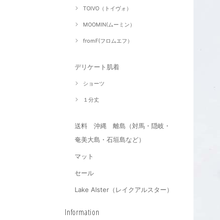
TOIVO（トイヴォ）
MOOMIN(ムーミン）
fromF(フロムエフ）
デリケート肌着
ショーツ
１分丈
送料 沖縄 離島（対馬・隠岐・
奄美大島・石垣島など）
マット
セール
Lake Alster（レイクアルスター）
Information