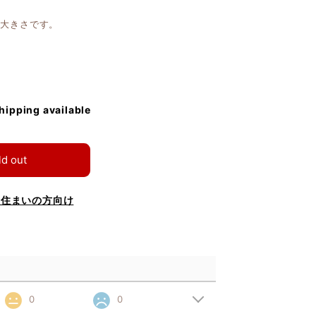
の大きさです。
shipping available
ld out
お住まいの方向け
0
0