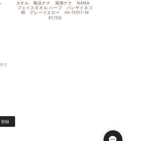
オル
タオル 横浜ナナ 湘南ナナ NANA
フェイスタオル ハーフ バンザイネコ
柄 グレーイエロー nn-fth17-M
¥1,100
谷商店
登録