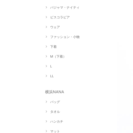
パジャマ・ナイティ
ビスコラピア
ウェア
ファッション・小物
下着
M（下着）
L
LL
横浜NANA
バッグ
タオル
ハンカチ
マット