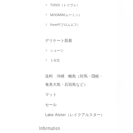
TOIVO（トイヴォ）
MOOMIN(ムーミン）
fromF(フロムエフ）
デリケート肌着
ショーツ
１分丈
送料 沖縄 離島（対馬・隠岐・
奄美大島・石垣島など）
マット
セール
Lake Alster（レイクアルスター）
Information