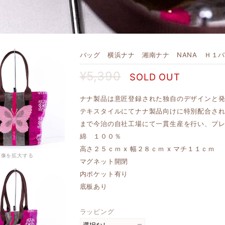
バッグ 横浜ナナ 湘南ナナ NANA Ｈ１バッグ
¥5,390
SOLD OUT
ナナ製品は意匠登録された独自のデザインと
テキスタイルにてナナ製品向けに特別配合さ
まで今治の自社工場にて一貫生産を行い、プ
綿 １００％
高さ２５ｃｍ x 幅２８ｃｍ x マチ１１ｃｍ
画像を拡大する
マグネット開閉
内ポケット有り
底板あり
ラッピング