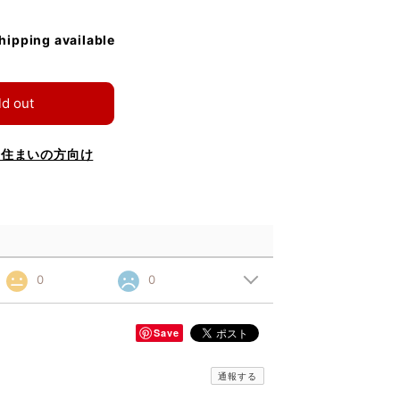
shipping available
ld out
お住まいの方向け
0
0
Save
通報する